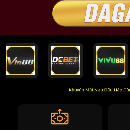
Khuyến Mãi Nạp Đầu Hấp Dẫn Nhất Cho 