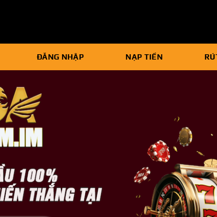
ĐĂNG NHẬP
NẠP TIỀN
RÚ