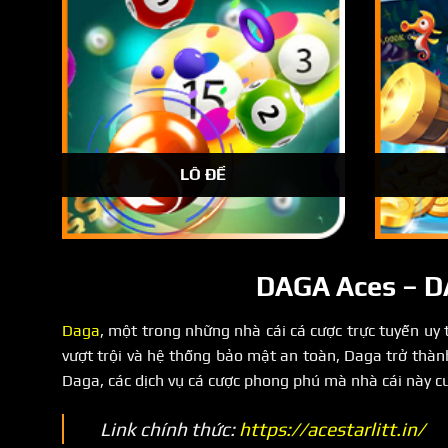
LÔ ĐỀ
DAGA Aces – D
Daga
, một trong những nhà cái cá cược trực tuyến uy
vượt trội và hệ thống bảo mật an toàn, Daga trở thàn
Daga, các dịch vụ cá cược phong phú mà nhà cái này cu
Link chính thức:
https://acestarlitt.in/