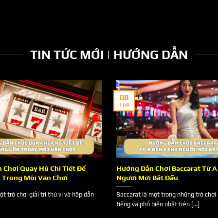
TIN TỨC MỚI | HƯỚNG DẪN
08
Th4
Chơi Quay Hũ Chi Tiết Để
Hướng Dẫn Chơi Baccarat Từ A
 Trong Mỗi Ván Chơi
Người Mới Bắt Đầu
t trò chơi giải trí thú vị và hấp dẫn
Baccarat là một trong những trò chơi 
tiếng và phổ biến nhất trên [...]