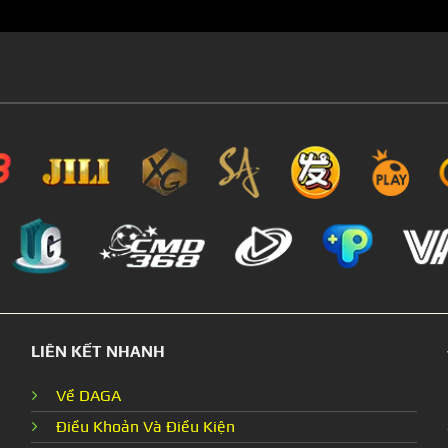
LIÊN KẾT NHANH
Về DAGA
Điều Khoản Và Điều Kiện