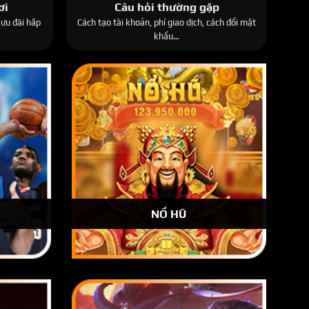
ơi
Câu hỏi thường gặp
 ưu đãi hấp
Cách tạo tài khoản, phí giao dịch, cách đổi mật
khẩu…
NỔ HŨ