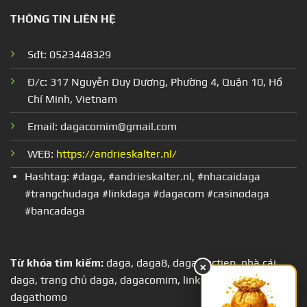
THÔNG TIN LIÊN HỆ
Sđt: 0
523448329
Đ/c:
317 Nguyễn Duy Dương, Phường 4, Quận 10, Hồ
Chí Minh, Vietnam
Email:
dagacomim@gmail.com
WEB:
https://andrieskalter.nl/
Hashtag: #daga, #andrieskalter.nl, #nhacaidaga
#trangchudaga #linkdaga #dagacom #casinodaga
#bancadaga
Từ khóa tìm kiếm:
daga, daga8, dagatructiep, nhà cái
×
daga, trang chủ daga, dagacomim, link vào daga,
dagathomo