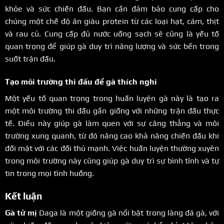
khỏe và sức chiến đấu. Bạn cần đảm bảo cung cấp cho
chúng một chế độ ăn giàu protein từ các loại hạt, cám, thịt
và rau củ. Cung cấp đủ nước uống sạch sẽ cũng là yếu tố
quan trọng để giúp gà duy trì năng lượng và sức bền trong
suốt trận đấu.
Tạo môi trường thi đấu để gà thích nghi
Một yếu tố quan trọng trong huấn luyện gà này là tạo ra
một môi trường thi đấu gần giống với những trận đấu thực
tế. Điều này giúp gà làm quen với sự căng thẳng và môi
trường xung quanh, từ đó nâng cao khả năng chiến đấu khi
đối mặt với các đối thủ mạnh. Việc huấn luyện thường xuyên
trong môi trường này cũng giúp gà duy trì sự bình tĩnh và tự
tin trong mọi tình huống.
Kết luận
Gà tử mị
Daga là một giống gà nổi bật trong làng đá gà, với