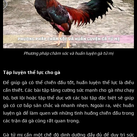
Phương pháp chăm sóc và huấn luyện gà tử mị
Tập luyện thể lực cho gà
Để giúp gà có thể chiến đấu tốt, huấn luyện thể lực là điều
cần thiết. Các bài tập tăng cường sức mạnh cho gà như chạy
bộ, bơi lội hoặc tập thể dục với các bài tập đặc biệt sẽ giúp
gà có cơ bắp săn chắc và nhanh nhẹn. Ngoài ra, việc huấn
luyện gà để làm quen với những tình huống chiến đấu trong
các trận đá gà cũng rất quan trọng.
Gà tử mị cần một chế độ dinh dưỡng đầy đủ để duy trì sức