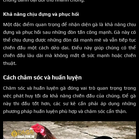
Khả năng chịu đựng và phục hồi
Một đặc điểm quan trọng để nhận diện gà là khả năng chịu
đựng và phục hồi sau những đòn tấn công mạnh. Gà này có
thể chịu đựng được những đòn đá mạnh mẽ và vẫn tiếp tục
chiến đấu một cách dẻo dai. Điều này giúp chúng có thể
chiến đấu lâu dài mà không mất đi sức mạnh hoặc chiến
thuật.
Cách chăm sóc và huấn luyện
Chăm sóc và huấn luyện gà đóng vai trò quan trọng trong
việc phát huy tối đa khả năng chiến đấu của chúng. Để gà
này thi đấu tốt hơn, các sư kê cần phải áp dụng những
phương pháp huấn luyện phù hợp và chăm sóc cẩn thận.