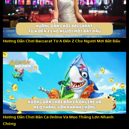
Hướng Dẫn Chơi Baccarat Từ A Đến Z Cho Người Mới Bắt Đầu
Hướng Dẫn Chơi Bắn Cá Online Và Mẹo Thắng Lớn Nhanh
Chóng