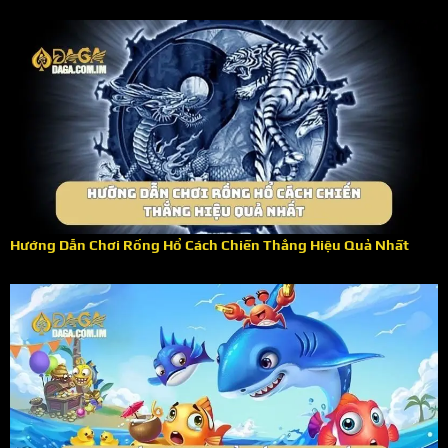
Hướng Dẫn Chơi Rồng Hổ Cách Chiến Thắng Hiệu Quả Nhất