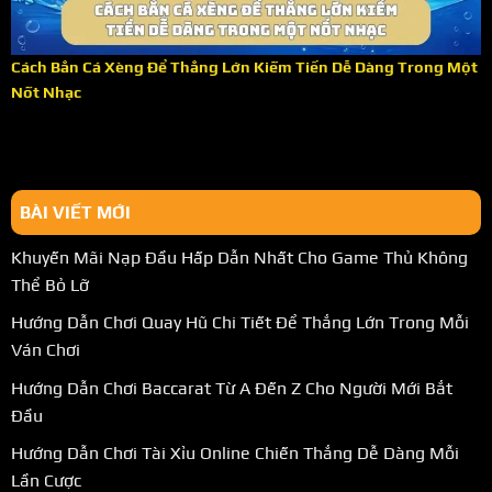
Cách Bắn Cá Xèng Để Thắng Lớn Kiếm Tiền Dễ Dàng Trong Một
Nốt Nhạc
BÀI VIẾT MỚI
Khuyến Mãi Nạp Đầu Hấp Dẫn Nhất Cho Game Thủ Không
Thể Bỏ Lỡ
Hướng Dẫn Chơi Quay Hũ Chi Tiết Để Thắng Lớn Trong Mỗi
Ván Chơi
Hướng Dẫn Chơi Baccarat Từ A Đến Z Cho Người Mới Bắt
Đầu
Hướng Dẫn Chơi Tài Xỉu Online Chiến Thắng Dễ Dàng Mỗi
Lần Cược