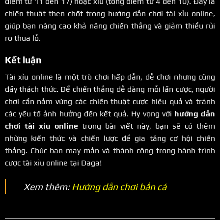
điểm từ 11 đến 17) hoặc xỉu (tổng điểm từ 4 đến 10). Đây là
chiến thuật then chốt trong hướng dẫn chơi tài xỉu online,
giúp bạn nâng cao khả năng chiến thắng và giảm thiểu rủi
ro thua lỗ.
Kết luận
Tài xỉu online là một trò chơi hấp dẫn, dễ chơi nhưng cũng
đầy thách thức. Để chiến thắng dễ dàng mỗi lần cược, người
chơi cần nắm vững các chiến thuật cược hiệu quả và tránh
các yếu tố ảnh hưởng đến kết quả. Hy vọng với
hướng dẫn
chơi tài xỉu online
trong bài viết này, bạn sẽ có thêm
những kiến thức và chiến lược để gia tăng cơ hội chiến
thắng. Chúc bạn may mắn và thành công trong hành trình
cược tài xỉu online tại Daga!
Xem thêm:
Hướng dẫn chơi bắn cá