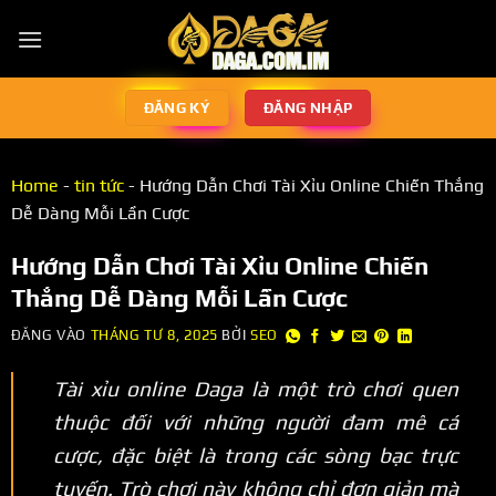
ĐĂNG KÝ
ĐĂNG NHẬP
Home
-
tin tức
-
Hướng Dẫn Chơi Tài Xỉu Online Chiến Thắng
Dễ Dàng Mỗi Lần Cược
Hướng Dẫn Chơi Tài Xỉu Online Chiến
Thắng Dễ Dàng Mỗi Lần Cược
ĐĂNG VÀO
THÁNG TƯ 8, 2025
BỞI
SEO
Tài xỉu online Daga là một trò chơi quen
thuộc đối với những người đam mê cá
cược, đặc biệt là trong các sòng bạc trực
tuyến. Trò chơi này không chỉ đơn giản mà