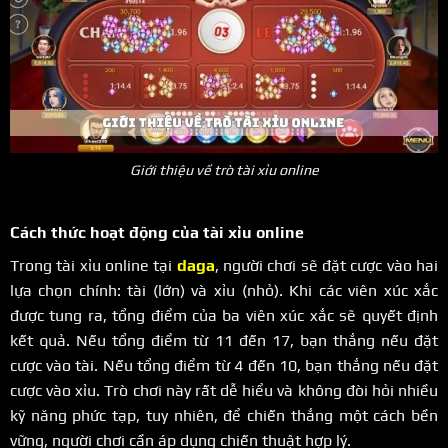
Giới thiệu về trò tài xỉu online
Cách thức hoạt động của tài xỉu online
Trong tài xỉu online tại
daga
, người chơi sẽ đặt cược vào hai
lựa chọn chính: tài (lớn) và xỉu (nhỏ). Khi các viên xúc xắc
được tung ra, tổng điểm của ba viên xúc xắc sẽ quyết định
kết quả. Nếu tổng điểm từ 11 đến 17, bạn thắng nếu đặt
cược vào tài. Nếu tổng điểm từ 4 đến 10, bạn thắng nếu đặt
cược vào xỉu. Trò chơi này rất dễ hiểu và không đòi hỏi nhiều
kỹ năng phức tạp, tuy nhiên, để chiến thắng một cách bền
vững, người chơi cần áp dụng chiến thuật hợp lý.