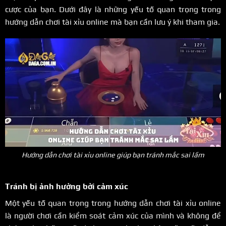
cược của bạn. Dưới đây là những yếu tố quan trọng trong
hướng dẫn chơi tài xỉu online mà bạn cần lưu ý khi tham gia.
Hướng dẫn chơi tài xỉu online giúp bạn tránh mắc sai lầm
Tránh bị ảnh hưởng bởi cảm xúc
Một yếu tố quan trọng trong hướng dẫn chơi tài xỉu online
là người chơi cần kiểm soát cảm xúc của mình và không để