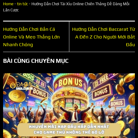
Home
-
tin tức
-
Hướng Dẫn Chơi Tài Xỉu Online Chiến Thắng Dễ Dàng Mỗi
Lần Cược
Hướng Dẫn Chơi Bắn Cá
Hướng Dẫn Chơi Baccarat Từ
Online Và Mẹo Thắng Lớn
A Đến Z Cho Người Mới Bắt
Nhanh Chóng
Đầu
BÀI CÙNG CHUYÊN MỤC