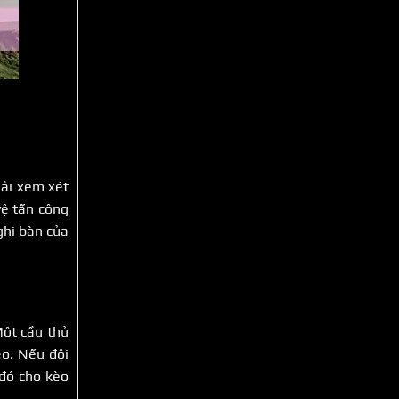
hải xem xét
vệ tấn công
ghi bàn của
Một cầu thủ
eo. Nếu đội
 đó cho kèo