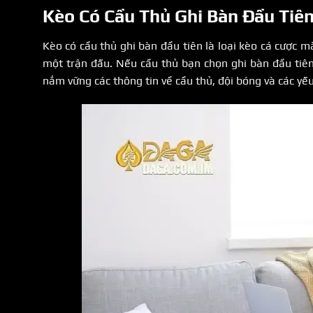
Kèo Có Cầu Thủ Ghi Bàn Đầu Tiên
Kèo có cầu thủ ghi bàn đầu tiên là loại kèo cá cược 
một trận đấu. Nếu cầu thủ bạn chọn ghi bàn đầu tiên,
nắm vững các thông tin về cầu thủ, đội bóng và các yế