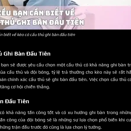
 biết về kèo có cầu thủ ghi bàn đầu tiên
 Ghi Bàn Đầu Tiên
n, bạn sẽ được yêu cầu chọn một cầu thủ có khả năng ghi bàn 
ủa cầu thủ và đội bóng, tỷ lệ trả thưởng cho kèo này sẽ rất h
oán chính xác cầu thủ sẽ ghi bàn đầu tiên. Việc chọn cầu thủ 
tăng cơ hội chiến thắng.
àn Đầu Tiên
 có khả năng tấn công tốt và có xu hướng ghi bàn trong nhữ
tấn công của đội bóng sẽ là những sự lựa chọn phổ biến khi c
hững trận đấu trước đó cũng là lựa chọn lý tưởng.