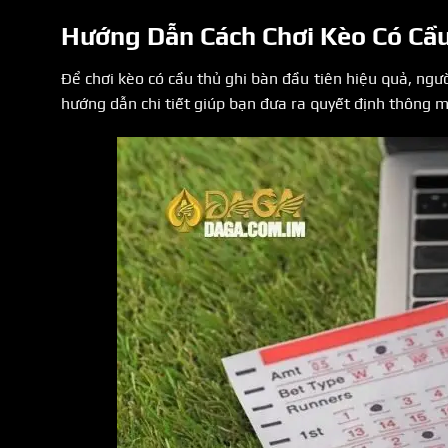
Hướng Dẫn Cách Chơi Kèo Có Cầu
Để chơi kèo có cầu thủ ghi bàn đầu tiên hiệu quả, ngư
hướng dẫn chi tiết giúp bạn đưa ra quyết định thông m