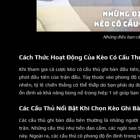
Những điều bạn cần
Cách Thức Hoạt Động Của Kèo Có Cầu Thủ
Khi tham gia cá cược kèo có cầu thủ ghi bàn đầu tiê
phút đầu tiên của trận đấu. Tùy thuộc vào phong độ c
nhiên, tỷ lệ chiến thắng có thể thấp do bạn phải dự đ
ổn định và khả năng bùng nổ trong hiệp 1 sẽ giúp bạn 
Các Cầu Thủ Nổi Bật Khi Chọn Kèo Ghi B
Các cầu thủ ghi bàn đầu tiên thường là những người
trận. Những cầu thủ như tiền đạo cắm, các ngôi sao 
này. Ngoài ra, các cầu thủ có phong độ ổn định trong n