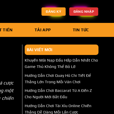
ĐĂNG KÝ
ĐĂNG NHẬP
T TIỀN
TẢI APP
TIN TỨC
BÀI VIẾT MỚI
Khuyến Mãi Nạp Đầu Hấp Dẫn Nhất Cho
Game Thủ Không Thể Bỏ Lỡ
Hướng Dẫn Chơi Quay Hũ Chi Tiết Để
Thắng Lớn Trong Mỗi Ván Chơi
cá cược
ong một
Hướng Dẫn Chơi Baccarat Từ A Đến Z
Cho Người Mới Bắt Đầu
 chiến
Hướng Dẫn Chơi Tài Xỉu Online Chiến
Thắng Dễ Dàng Mỗi Lần Cược