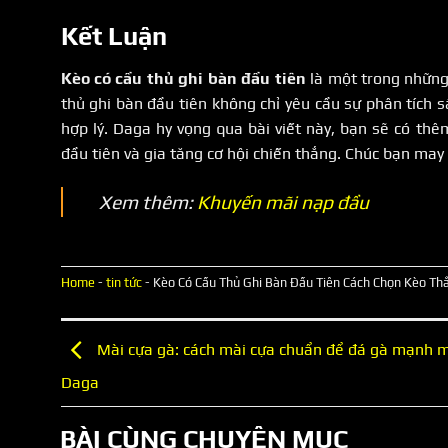
Kết Luận
Kèo có cầu thủ ghi bàn đầu tiên
là một trong những 
thủ ghi bàn đầu tiên không chỉ yêu cầu sự phân tích s
hợp lý. Daga hy vọng qua bài viết này, bạn sẽ có thê
đầu tiên và gia tăng cơ hội chiến thắng. Chúc bạn may
Xem thêm:
Khuyến mãi nạp đầu
Home
-
tin tức
-
Kèo Có Cầu Thủ Ghi Bàn Đầu Tiên Cách Chọn Kèo Th
Mài cựa gà: cách mài cựa chuẩn để đá gà mạnh 
Daga
BÀI CÙNG CHUYÊN MỤC