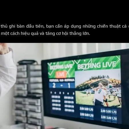
u thủ ghi bàn đầu tiên, bạn cần áp dụng những chiến thuật cá
 một cách hiệu quả và tăng cơ hội thắng lớn.