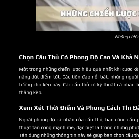
Những chiến
Chọn Cầu Thủ Có Phong Độ Cao Và Khả N
Một trong những chiến lược hiệu quả nhất khi cược kè
năng dứt điểm tốt. Các tiền đạo nổi bật, những người 
tưởng cho kèo này. Các cầu thủ có kỹ thuật cá nhân t
thắng kèo.
Xem Xét Thời Điểm Và Phong Cách Thi Đ
Ngoài phong độ cá nhân của cầu thủ, bạn cũng cần ph
thuật tấn công mạnh mẽ, đặc biệt là trong những phút 
Tận dụng những thông tin này sẽ giúp bạn chọn cầu th