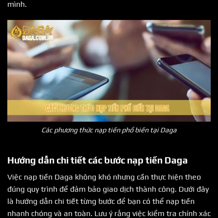
mình.
Các phương thức nạp tiền phổ biến tại Daga
Hướng dẫn chi tiết các bước nạp tiền Daga
Việc nạp tiền Daga không khó nhưng cần thực hiện theo
đúng quy trình để đảm bảo giao dịch thành công. Dưới đây
là hướng dẫn chi tiết từng bước để bạn có thể nạp tiền
nhanh chóng và an toàn. Lưu ý rằng việc kiểm tra chính xác