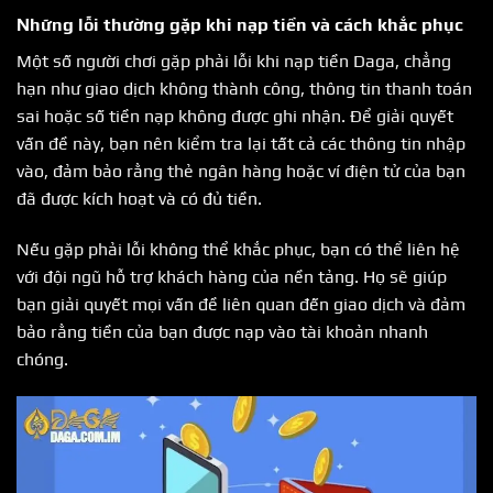
Những lỗi thường gặp khi nạp tiền và cách khắc phục
Một số người chơi gặp phải lỗi khi nạp tiền Daga, chẳng
hạn như giao dịch không thành công, thông tin thanh toán
sai hoặc số tiền nạp không được ghi nhận. Để giải quyết
vấn đề này, bạn nên kiểm tra lại tất cả các thông tin nhập
vào, đảm bảo rằng thẻ ngân hàng hoặc ví điện tử của bạn
đã được kích hoạt và có đủ tiền.
Nếu gặp phải lỗi không thể khắc phục, bạn có thể liên hệ
với đội ngũ hỗ trợ khách hàng của nền tảng. Họ sẽ giúp
bạn giải quyết mọi vấn đề liên quan đến giao dịch và đảm
bảo rằng tiền của bạn được nạp vào tài khoản nhanh
chóng.