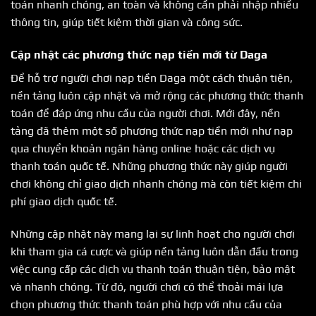
toán nhanh chóng, an toàn và không cần phải nhập nhiều
thông tin, giúp tiết kiệm thời gian và công sức.
Cập nhật các phương thức nạp tiền mới từ Daga
Để hỗ trợ người chơi nạp tiền Daga một cách thuận tiện,
nền tảng luôn cập nhật và mở rộng các phương thức thanh
toán để đáp ứng nhu cầu của người chơi. Mới đây, nền
tảng đã thêm một số phương thức nạp tiền mới như nạp
qua chuyển khoản ngân hàng online hoặc các dịch vụ
thanh toán quốc tế. Những phương thức này giúp người
chơi không chỉ giao dịch nhanh chóng mà còn tiết kiệm chi
phí giao dịch quốc tế.
Những cập nhật này mang lại sự linh hoạt cho người chơi
khi tham gia cá cược và giúp nền tảng luôn dẫn đầu trong
việc cung cấp các dịch vụ thanh toán thuận tiện, bảo mật
và nhanh chóng. Từ đó, người chơi có thể thoải mái lựa
chọn phương thức thanh toán phù hợp với nhu cầu của