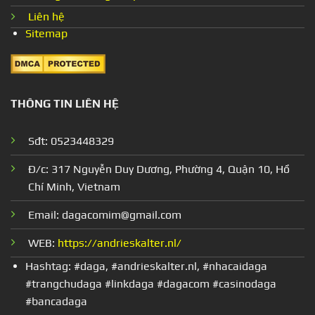
Liên hệ
Sitemap
THÔNG TIN LIÊN HỆ
Sđt: 0
523448329
Đ/c:
317 Nguyễn Duy Dương, Phường 4, Quận 10, Hồ
Chí Minh, Vietnam
Email:
dagacomim@gmail.com
WEB:
https://andrieskalter.nl/
Hashtag: #daga, #andrieskalter.nl, #nhacaidaga
#trangchudaga #linkdaga #dagacom #casinodaga
#bancadaga